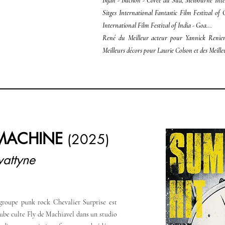
Bifan - Buchon - Corée du Sud, Melbourne Inter
Sitges International Fantastic Film Festival of 
International Film Festival of India - Goa...
René du Meilleur acteur pour Yannick Renier
Meilleurs décors pour Laurie Colson et des Meill
 MACHINE
(2025)
attyne
groupe punk rock Chevalier Surprise est
 tube culte Fly de Machiavel dans un studio