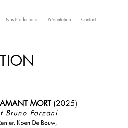
Nos Productions
Présentation
Contact
CTION
DIAMANT MORT
(2025)
et Bruno Forzani
 Renier, Koen De Bouw,