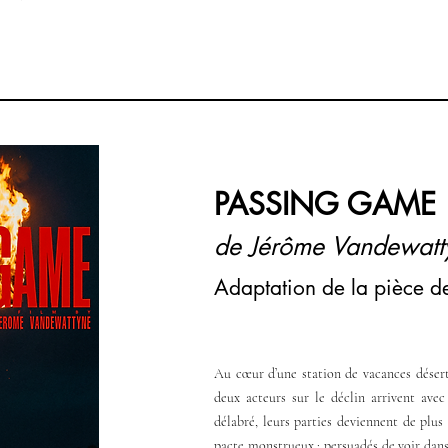
PASSING GAME
de Jérôme Vandewatt
Adaptation de la pièce de
Au cœur d’une station de vacances désert
deux acteurs sur le déclin arrivent avec
délabré, leurs parties deviennent de plus 
pacte monstrueux : persuadés de voir dans 