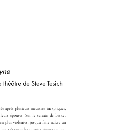
yne
 théâtre de Steve Tesich
ée après plusieurs meurtres inexpliqués,
 leurs épouses. Sur le terrain de basket
en plus violentes, jusqu’à faire naître un
leurs épouses les miroirs vivants de leur