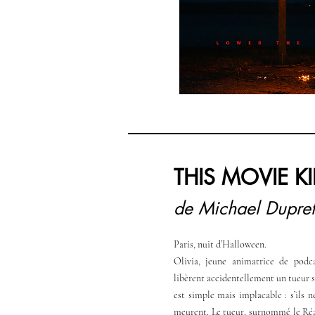
THIS MOVIE KI
de Michael Dup
ret
Paris, nuit d’Halloween.
Olivia, jeune animatrice de podca
libèrent accidentellement un tueur s
est simple mais implacable : s’ils n
meurent. Le tueur, surnommé le Réal