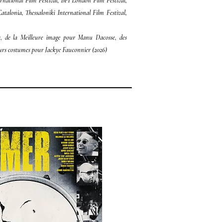
national Film Festival, BFI London Film Festival,
Catalonia, Thessaloniki International Film Festival,
, de la Meilleure image pour Manu Dacosse, des
eurs costumes pour Jackye Fauconnier (2026)