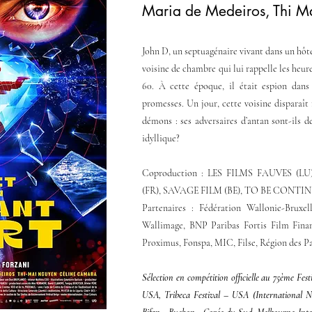
Maria de Medeiros, Thi M
John D, un septuagénaire vivant dans un hôtel
voisine de chambre qui lui rappelle les heure
60. À cette époque, il était espion dan
promesses. Un jour, cette voisine disparaît
démons : ses adversaires d’antan sont-ils
idyllique?
Coproduction : LES FILMS FAUVES (L
(FR), SAVAGE FILM (BE), TO BE CONTIN
Partenaires : Fédération Wallonie-Bruxell
Wallimage, BNP Paribas Fortis Film Finan
Proximus, Fonspa, MIC, Filse, Région des Pa
Sélection en compétition officielle au 75ème Fest
USA, Tribeca Festival – USA (International N