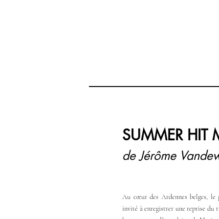
SUMMER HIT
de Jérôme Vandew
Au cœur des Ardennes belges, le 
invité à enregistrer une reprise du