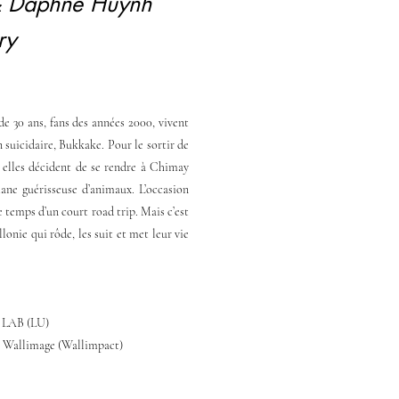
 & Daphné Huynh
nry
de 30 ans, fans des années 2000, vivent
n suicidaire, Bukkake. Pour le sortir de
, elles décident de se rendre à Chimay
ane guérisseuse d’animaux. L’occasion
e temps d’un court road trip. Mais c’est
onie qui rôde, les suit et met leur vie
 LAB (LU)
s, Wallimage (Wallimpact)