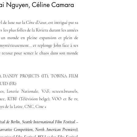
ai Nguyen, Céline Camara
 de luxe sur la Côte d’Azur, est intrigué par sa
s les plus folles de la Riviera durant les années
s un monde en pleine expansion et plein de
 mystérieusement... et replonge John face à ses
 de retour pour semer le chaos dans son monde
U), DANDY PROJECTS (IT), TOBINA FILM
UED (FR)
es, Loterie Nationale, VAF, screen.brussels,
ce, RTBF (Télévision belge), VOO et Be tv,
ys de la Loire, CNC, Cine +
ival de Berlin, Seattle International Film Festival –
arrative Competition, North American Premiere),