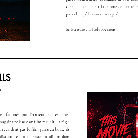
échec, chacun tuera la femme de l’autre. M
pas celui qu’ils avaient imaginé.
En Écriture / Développement
LLS
st fascinée par l’horreur, et ses amis,
anguinaire issu d’un film maudit. La règle
e regardent pas le film jusqu’au bout, ils
isateur, est un cinéaste maudit, né dans