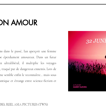
MON AMOUR
ans dans le passé, Ian aperçoit une femme
be éperdument amoureux. Dans un futur
 ultralibéral, il multiplie les voyages
, traqué par de dangereux ennemis. Lors de
mme semble enfin le reconnaître… mais sous
ntique et étrange entre science-fiction et
(BE), REEL ASIA PICTURES (TWN)