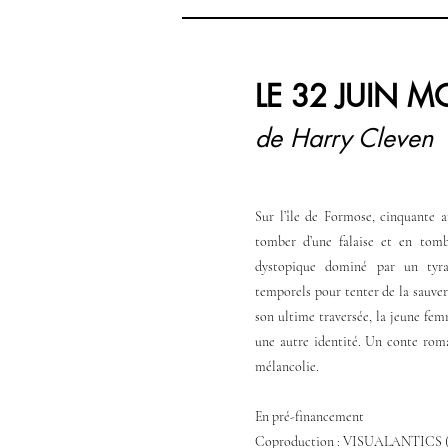
LE 32 JUIN 
de Harry Cleven
Sur l’île de Formose, cinquante 
tomber d’une falaise et en tom
dystopique dominé par un tyran
temporels pour tenter de la sauver
son ultime traversée, la jeune fe
une autre identité. Un conte roma
mélancolie.
En pré-financement
Coproduction : VISUALANTICS 