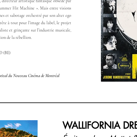
, directeur artistique fantasque obsédé par
Summer Hit Machine ». Mais entre visions
nes et sabotage orchestré par son alter ego
te à tout pour l’image du label, le projet
liste et grinçante sur l’industrie musicale,
ion de la rébellion.
D (BE
)
 Festival du Nouveau Cinéma de Montréal
WALLIFORNIA DR